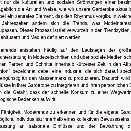
ht nur die kulturellen und sozialen Strömungen einer besti
geblich die Art und Weise, wie wir unsere Garderobe aktualis
rbei ein zentrales Element, das den Rhythmus vorgibt, in wel
 Jahreszeiten ändern sich die Trends, was Modeinteress
upassen. Dieser Prozess ist tief verwurzelt in den Trendzykle
ehäusern und Medien definiert werden.
etrends entstehen häufig auf den Laufstegen der gro
chterstattung in Modezeitschriften und über soziale Medien schn
ter, Farben und Schnitte innerhalb kürzester Zeit in den Allt
hion" bezeichnet dabei eine Industrie, die sich darauf spezi
tengünstig für den Massenmarkt zu produzieren. Dadurch wird e
lüsse in ihrer Garderobe zu integrieren und ihren persönlichen S
h die Gefahr, dass der schnelle Konsum zu einer Wegwerfme
logische Bedenken aufwirft.
 Fähigkeit, Modetrends zu erkennen und für die eigene Garder
glicht, Individualität innerhalb eines kollektiven Bewusstsein
assung an saisonale Einflüsse und der Bewahrung de