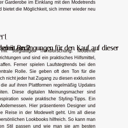
er Garderobe im Einklang mit den Modetrends
 bietet die Möglichkeit, sich immer wieder neu
ert
schützen ?
edenen Bedingungen für den Kauf auf dieser
it sorgfältiger Trendforschung. Moderne
richtungen und sind ein praktisches Hilfsmittel,
ffen. Ferner spielen Laufstegtrends bei den
trale Rolle. Sie geben oft den Ton für die
h nicht jeder hat Zugang zu diesen exklusiven
, die auf ihren Plattformen regelmäßig Updates
eiten. Diese digitalen Meinungsmacher sind
spiration sowie praktische Styling-Tipps. Ein
d Modemessen. Hier präsentieren Designer und
ie Reise in der Modewelt geht. Um all diese
persönlichen Lookbooks hilfreich. So kann man
nen Stil passen und wie man sie am besten