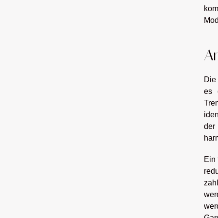
kom
Mod
An
Die
es 
Tre
iden
der
har
Ein 
red
zah
wer
wer
Gard