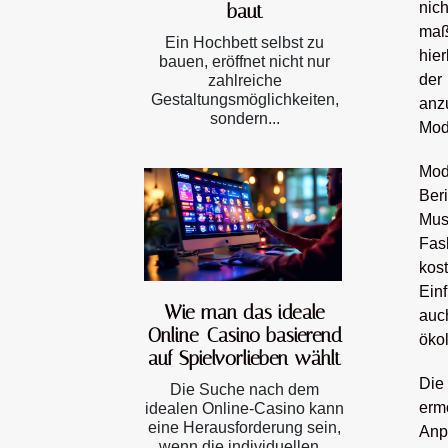
nic
baut
maß
Ein Hochbett selbst zu
hie
bauen, eröffnet nicht nur
der
zahlreiche
Gestaltungsmöglichkeiten,
anz
sondern...
Mod
Mod
Beri
Mus
Fas
kos
Einf
Wie man das ideale
auc
Online-Casino basierend
öko
auf Spielvorlieben wählt
Die
Die Suche nach dem
ermö
idealen Online-Casino kann
eine Herausforderung sein,
Anp
wenn die individuellen...