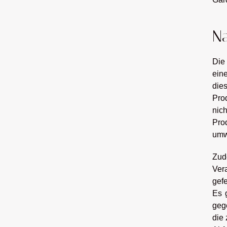
Na
Die
ein
die
Pro
nic
Pro
umw
Zud
Ver
gef
Es 
geg
die 