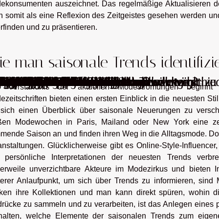
ekonsumenten auszeichnet. Das regelmäßige Aktualisieren d
n somit als eine Reflexion des Zeitgeistes gesehen werden und
rfinden und zu präsentieren.
e man saisonale Trends identifizi
d für einen Familienurlaub?
bst baut
 auf Spielvorlieben wählt
chsenenunterhaltungsspiele
itesurfen, SUP und Wingfoilen?
ächeln aus?
atte für das Zuhause?
r große Katzen aus?
ngen aufbaut?
end auf persönlichen Spielvorlieben wählt
ede Stimmung?
Spielzeug?
Akzente setzen kann
eziehungen aufbaut und nutzt
 Spielstil auswählt
tformen auswählt
rend auf Benutzererfahrungen auswählt
ng integriert
ne Wirkung auf die heutige Mode
nlass auswählt
die moderne Kultur
hre Anwendungen
ür Cowgirls und Cowboys
 Tag
ür jeden Anlass auswählen
len Möbeln optimal nutzen
arokkanischen Kaftanen
n Trauerkultur
de Jahreszeit kreiert
echselhaftem Wetter
 der modernen Inneneinrichtung
asinos und ihre Sicherheit
ie Mode beeinflusst
 aus, um Ihren Außenbereich aufzuwerten ?
en Y2K-Stil anzunehmen ?
len, um Ihre schöne Schmucksammlung gut zu 
ie Dekoration seiner Wohnung ?
n Lebensunterhalt verdienen ?
nders?
sirup oder Honig?
nes langen Kleides
n wir auf Entdeckungsreise durch die verschi
umente
ählen?
mpfen konsumieren?
anton Schaffhausen
mart lumbar pro lindern?
chweiz?
as entscheiden?
 Room Vienna
 Verständnis der aktuellen Modeströmungen beginnt m
zeitschriften bieten einen ersten Einblick in die neuesten Stil
sich einen Überblick über saisonale Neuerungen zu verscha
ßen Modewochen in Paris, Mailand oder New York eine zen
mende Saison an und finden ihren Weg in die Alltagsmode. Doc
anstaltungen. Glücklicherweise gibt es Online-Style-Influencer
 persönliche Interpretationen der neuesten Trends verbr
tlerweile unverzichtbare Akteure im Modezirkus und bieten In
terer Anlaufpunkt, um sich über Trends zu informieren, sin
ken ihre Kollektionen und man kann direkt spüren, wohin d
drücke zu sammeln und zu verarbeiten, ist das Anlegen eines 
thalten, welche Elemente der saisonalen Trends zum eige