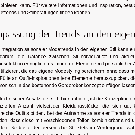
binieren kann. Für weitere Informationen und Inspiration, bes
etrends und Stilberatungen finden können.
passung der Trends an den eigen
 Integration saisonaler Modetrends in den eigenen Stil kann e
darum, die Balance zwischen Stilindividualität und aktue
ndselektion ermöglicht es, moderne Elemente mit persönlicher Ä
tifizieren, die das eigene Modestyling bereichern, ohne dass man
 Fülle an Outfit-Inspirationen jene Elemente herauszupicken, 
monisch in das bestehende Garderobenkonzept einfügen lassen
technischer Ansatz, der sich hier anbietet, ist die Konzeption 
uzierten Anzahl vielseitiger Kleidungsstücke, die sich gu
lreiche Outfits bilden. Bei der Aufnahme saisonaler Trends in
den, dass diese mit verschiedenen Teilen kombinierbar sind u
den. So bleibt der persönliche Stil stets im Vordergrund, wä
erobe bringt und sie saisonal aktualisiert.