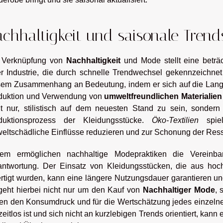
chhaltigkeit und saisonale Trend
 Verknüpfung von
Nachhaltigkeit
und Mode stellt eine beträc
er Industrie, die durch schnelle Trendwechsel gekennzeichnet
sem Zusammenhang an Bedeutung, indem er sich auf die Langle
duktion und Verwendung von
umweltfreundlichen Materialien
ht nur, stilistisch auf dem neuesten Stand zu sein, sond
duktionsprozess der Kleidungsstücke.
Öko-Textilien
spiel
eltschädliche Einflüsse reduzieren und zur Schonung der Res
em ermöglichen nachhaltige Modepraktiken die Vereinbar
antwortung. Der Einsatz von Kleidungsstücken, die aus ho
ertigt wurden, kann eine längere Nutzungsdauer garantieren u
geht hierbei nicht nur um den Kauf von
Nachhaltiger Mode
, 
en den Konsumdruck und für die Wertschätzung jedes einzeln
zeitlos ist und sich nicht an kurzlebigen Trends orientiert, kan