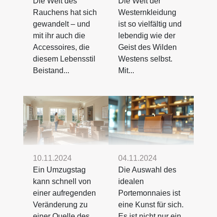
Die Welt des
Die Welt der
Rauchens hat sich
Westernkleidung
gewandelt – und
ist so vielfältig und
mit ihr auch die
lebendig wie der
Accessoires, die
Geist des Wilden
diesem Lebensstil
Westens selbst.
Beistand...
Mit...
10.11.2024
04.11.2024
Ein Umzugstag
Die Auswahl des
kann schnell von
idealen
einer aufregenden
Portemonnaies ist
Veränderung zu
eine Kunst für sich.
einer Quelle des
Es ist nicht nur ein