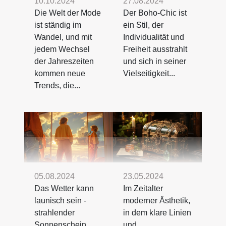
10.10.2024
27.08.2024
Die Welt der Mode
Der Boho-Chic ist
ist ständig im
ein Stil, der
Wandel, und mit
Individualität und
jedem Wechsel
Freiheit ausstrahlt
der Jahreszeiten
und sich in seiner
kommen neue
Vielseitigkeit...
Trends, die...
05.08.2024
23.05.2024
Das Wetter kann
Im Zeitalter
launisch sein -
moderner Ästhetik,
strahlender
in dem klare Linien
Sonnenschein
und