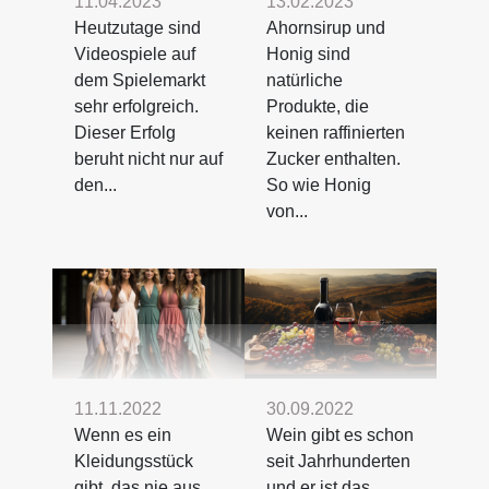
11.04.2023
13.02.2023
Heutzutage sind
Ahornsirup und
Videospiele auf
Honig sind
dem Spielemarkt
natürliche
sehr erfolgreich.
Produkte, die
Dieser Erfolg
keinen raffinierten
beruht nicht nur auf
Zucker enthalten.
den...
So wie Honig
von...
11.11.2022
30.09.2022
Wenn es ein
Wein gibt es schon
Kleidungsstück
seit Jahrhunderten
gibt, das nie aus
und er ist das