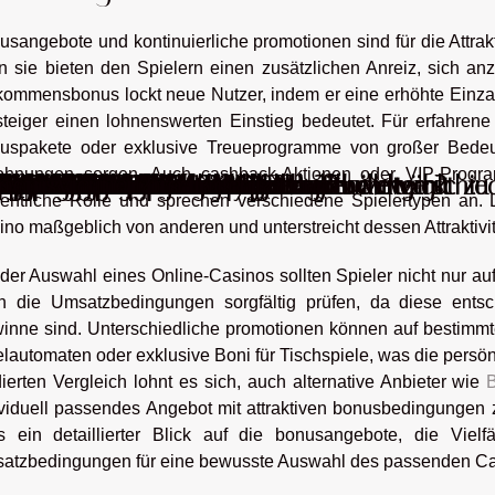
sangebote und kontinuierliche promotionen sind für die Attrak
n sie bieten den Spielern einen zusätzlichen Anreiz, sich a
lkommensbonus lockt neue Nutzer, indem er eine erhöhte Einzahl
steiger einen lohnenswerten Einstieg bedeutet. Für erfahrene
uspakete oder exklusive Treueprogramme von großer Bedeut
ohnungen sorgen. Auch cashback-Aktionen oder VIP-Program
d für einen Familienurlaub?
bst baut
chsenenunterhaltungsspiele
itesurfen, SUP und Wingfoilen?
ächeln aus?
atte für das Zuhause?
r große Katzen aus?
ngen aufbaut?
end auf persönlichen Spielvorlieben wählt
ede Stimmung?
Spielzeug?
Akzente setzen kann
eziehungen aufbaut und nutzt
 Spielstil auswählt
tformen auswählt
rend auf Benutzererfahrungen auswählt
ng integriert
ne Wirkung auf die heutige Mode
nlass auswählt
die moderne Kultur
hre Anwendungen
ür Cowgirls und Cowboys
 Tag
ür jeden Anlass auswählen
len Möbeln optimal nutzen
arokkanischen Kaftanen
n Trauerkultur
l beeinflussen
de Jahreszeit kreiert
echselhaftem Wetter
 der modernen Inneneinrichtung
asinos und ihre Sicherheit
ie Mode beeinflusst
 aus, um Ihren Außenbereich aufzuwerten ?
en Y2K-Stil anzunehmen ?
len, um Ihre schöne Schmucksammlung gut zu 
ie Dekoration seiner Wohnung ?
n Lebensunterhalt verdienen ?
nders?
sirup oder Honig?
nes langen Kleides
n wir auf Entdeckungsreise durch die verschi
umente
ählen?
mpfen konsumieren?
anton Schaffhausen
mart lumbar pro lindern?
chweiz?
as entscheiden?
 Room Vienna
entliche Rolle und sprechen verschiedene Spielertypen an. D
no maßgeblich von anderen und unterstreicht dessen Attraktivit
 der Auswahl eines Online-Casinos sollten Spieler nicht nur a
h die Umsatzbedingungen sorgfältig prüfen, da diese entsc
inne sind. Unterschiedliche promotionen können auf bestimmte 
lautomaten oder exklusive Boni für Tischspiele, was die persönl
ierten Vergleich lohnt es sich, auch alternative Anbieter wie
B
ividuell passendes Angebot mit attraktiven bonusbedingungen
s ein detaillierter Blick auf die bonusangebote, die Vielf
atzbedingungen für eine bewusste Auswahl des passenden Casi