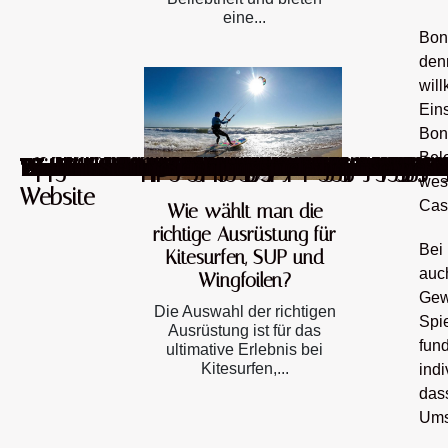
eine...
Bonu
den
wil
Ein
Bon
Bel
Wie wählt man die perfekte Insel in Thailan
Wie man ein Hochbett kreativ und sicher sel
Ein Leitfaden zum Einstieg in digitale Erwa
Wie wählt man die richtige Ausrüstung für K
Wie wählt man das perfekte Grillz für Ihr L
Wie wählt man eine stilvolle Schmutzfangm
Wie wählt man den perfekten Kratzbaum fü
Wie man mit Merge-Puzzle-Spielen Beziehu
Wie man das passende Online-Casino basier
Wie wählt man das perfekte Sexspiel für j
Wie wählt man das perfekte ferngesteuerte 
Wie man mit alltäglichen Outfits modische 
Wie man in einem Fantasy-Strategiespiel B
Wie man die perfekte Padel-Tasche für jeden
Wie man die sichersten Online-Casino-Plat
Wie man die perfekte Spieleplattform basie
Wie man den Old Money Stil in Alltagskleidu
Die Geschichte des Bohemian-Stils und sei
Wie man die perfekten Dessous für jeden A
Einfluss traditioneller asiatischer Feste auf 
Die Vielfalt moderner Aschenbecher und i
Trends in der modernen Westernkleidung f
Effiziente Umzugstipps für einen stressfreien
Wie Sie das perfekte Damen Portemonnaie f
Wie Sie Ihren Wohnraum mit multifunktiona
Die kulturelle Bedeutung und Trends von m
Die Rolle von Gedenkstätten in der moderne
Wie saisonale Modetrends unseren Alltagssti
Wie man den perfekten Boho-Chic Look für je
Tipps für den perfekten Kleidungsstil bei w
Die Rolle traditioneller Schmuckkästchen in
Verschiedene Zahlungsmethoden in Online-C
Die Rückkehr des Y2K-Stils: Wie Nostalgie d
Wie wählen Sie die idealen Terrassendielen
Inwiefern ist es eine kluge Entscheidung, d
Welche Schmuckschatullen sollten Sie wäh
Wie wählt man einen Epoxydharztisch für d
Wie kann man mit Online-Videospielen seine
Was sind die Vorteile eines Feuerlöscherstä
Was sind die Vor- und Nachteile von Ahorn
Einige Geheimnisse für die richtige Wahl ei
Weinkauf auf der Website daniel-vins: Gehe
Erfahren Sie drei Dinge über Handpan-Instr
Warum sollten Sie eine bessere Uhrenbox w
Warum sollte man CBD-Blüten durch Verda
Das Beste aus dem Immobilienbereich im K
Wie lassen sich Rückenschmerzen mit dem S
Wie findet man ein Haus zur Miete in der S
Warum sollten Sie sich für Zeitraffer-Kamer
Buchen Sie Ihre Lieblingsspiele bei Escape
wes
Website
Casi
Wie wählt man die
richtige Ausrüstung für
Bei
Kitesurfen, SUP und
auc
Wingfoilen?
Gew
Die Auswahl der richtigen
Spie
Ausrüstung ist für das
fund
ultimative Erlebnis bei
Kitesurfen,...
ind
das
Ums