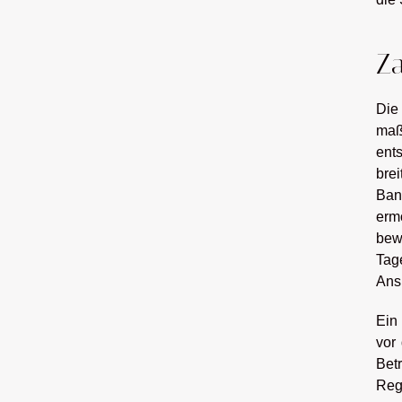
Z
Die
maß
ent
bre
Ban
erm
bew
Tag
Ans
Ein
vor
Betr
Regi