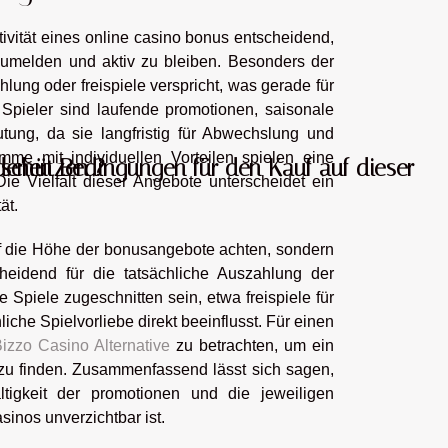
tivität eines online casino bonus entscheidend,
nzumelden und aktiv zu bleiben. Besonders der
ung oder freispiele verspricht, was gerade für
 Spieler sind laufende promotionen, saisonale
ung, da sie langfristig für Abwechslung und
me mit individuellen Vorteilen spielen eine
schützen ?
edenen Bedingungen für den Kauf auf dieser
ie Vielfalt dieser Angebote unterscheidet ein
ät.
uf die Höhe der bonusangebote achten, sondern
heidend für die tatsächliche Auszahlung der
Spiele zugeschnitten sein, etwa freispiele für
iche Spielvorliebe direkt beeinflusst. Für einen
izzo Casino Alternative
zu betrachten, um ein
 zu finden. Zusammenfassend lässt sich sagen,
ältigkeit der promotionen und die jeweiligen
nos unverzichtbar ist.