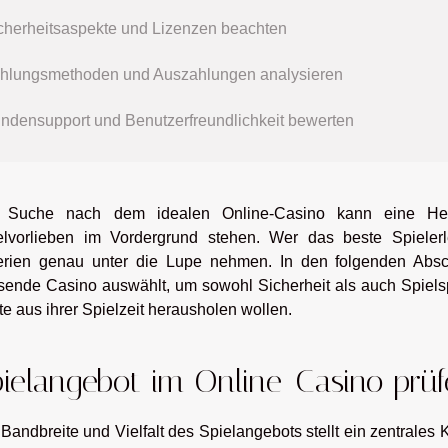
cherheitsaspekte und Lizenzen beachten
hlungsmethoden und Auszahlungen analysieren
ndensupport und Benutzerfreundlichkeit bewerten
 Suche nach dem idealen Online-Casino kann eine Hera
elvorlieben im Vordergrund stehen. Wer das beste Spieler
terien genau unter die Lupe nehmen. In den folgenden Absch
sende Casino auswählt, um sowohl Sicherheit als auch Spielspa
e aus ihrer Spielzeit herausholen wollen.
ielangebot im Online-Casino prüf
Bandbreite und Vielfalt des Spielangebots stellt ein zentrales