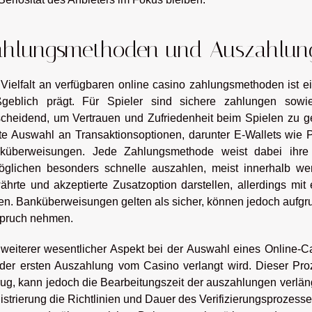
ahlungsmethoden und Auszahlung
 Vielfalt an verfügbaren online casino zahlungsmethoden ist ei
geblich prägt. Für Spieler sind sichere zahlungen sow
scheidend, um Vertrauen und Zufriedenheit beim Spielen zu g
ite Auswahl an Transaktionsoptionen, darunter E-Wallets wie P
küberweisungen. Jede Zahlungsmethode weist dabei ihre 
öglichen besonders schnelle auszahlen, meist innerhalb wen
ährte und akzeptierte Zusatzoption darstellen, allerdings mi
en. Banküberweisungen gelten als sicher, können jedoch aufgru
pruch nehmen.
 weiterer wesentlicher Aspekt bei der Auswahl eines Online-Cas
 der ersten Auszahlung vom Casino verlangt wird. Dieser Pro
ug, kann jedoch die Bearbeitungszeit der auszahlungen verläng
strierung die Richtlinien und Dauer des Verifizierungsprozesse