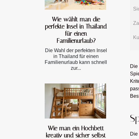
Si
Wie wählt man die
Za
perfekte Insel in Thailand
für einen
Ku
Familienurlaub?
Die Wahl der perfekten Insel
in Thailand für einen
Familienurlaub kann schnell
Die
zur...
Spi
Kri
pas
Best
Sp
Wie man ein Hochbett
Die 
kreativ und sicher selbst