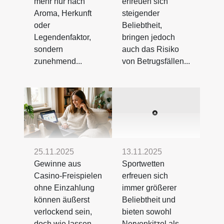
mehr nur nach
erfreuen sich
Aroma, Herkunft
steigender
oder
Beliebtheit,
Legendenfaktor,
bringen jedoch
sondern
auch das Risiko
zunehmend...
von Betrugsfällen...
25.11.2025
13.11.2025
Gewinne aus
Sportwetten
Casino-Freispielen
erfreuen sich
ohne Einzahlung
immer größerer
können äußerst
Beliebtheit und
verlockend sein,
bieten sowohl
doch wie lassen
Nervenkitzel als