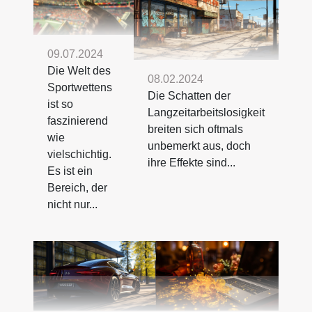
09.07.2024
Die Welt des
08.02.2024
Sportwettens
Die Schatten der
ist so
Langzeitarbeitslosigkeit
faszinierend
breiten sich oftmals
wie
unbemerkt aus, doch
vielschichtig.
ihre Effekte sind...
Es ist ein
Bereich, der
nicht nur...